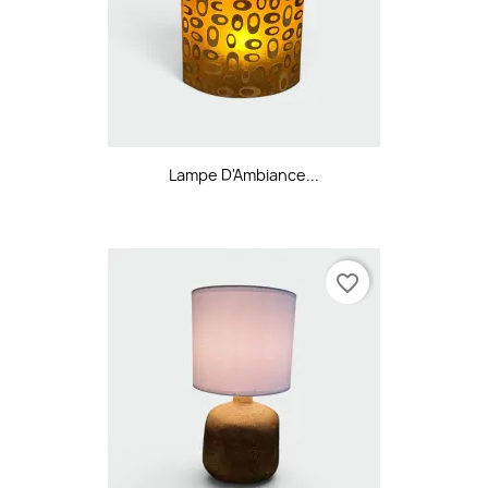
Lampe D'Ambiance...
favorite_border