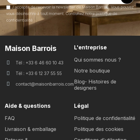
J'accepte de recevoir la newsletter de Maison Barrois. Vous pouvez
vous désinscrire à tout moment. Consultez notre politique de
confidentialité.
Maison Barrois
L'entreprise
Qui sommes nous ?
Tél : +33 6 46 60 10 43
Notre boutique
Tél : +33 6 12 37 55 55
Blog- Histoires de
contact@maisonbarrois.com
designers
Aide & questions
Légal
FAQ
Politique de confidentialité
Livraison & emballage
Politique des cookies
Retours &
Conditions d'utilisation