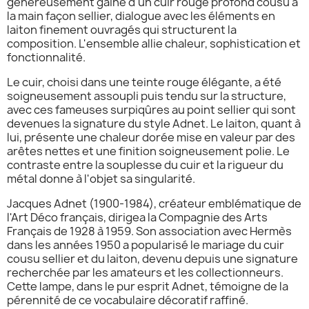
généreusement gainé d'un cuir rouge profond cousu à
la main façon sellier, dialogue avec les éléments en
laiton finement ouvragés qui structurent la
composition. L'ensemble allie chaleur, sophistication et
fonctionnalité.
Le cuir, choisi dans une teinte rouge élégante, a été
soigneusement assoupli puis tendu sur la structure,
avec ces fameuses surpiqûres au point sellier qui sont
devenues la signature du style Adnet. Le laiton, quant à
lui, présente une chaleur dorée mise en valeur par des
arêtes nettes et une finition soigneusement polie. Le
contraste entre la souplesse du cuir et la rigueur du
métal donne à l'objet sa singularité.
Jacques Adnet (1900-1984), créateur emblématique de
l'Art Déco français, dirigea la Compagnie des Arts
Français de 1928 à 1959. Son association avec Hermès
dans les années 1950 a popularisé le mariage du cuir
cousu sellier et du laiton, devenu depuis une signature
recherchée par les amateurs et les collectionneurs.
Cette lampe, dans le pur esprit Adnet, témoigne de la
pérennité de ce vocabulaire décoratif raffiné.